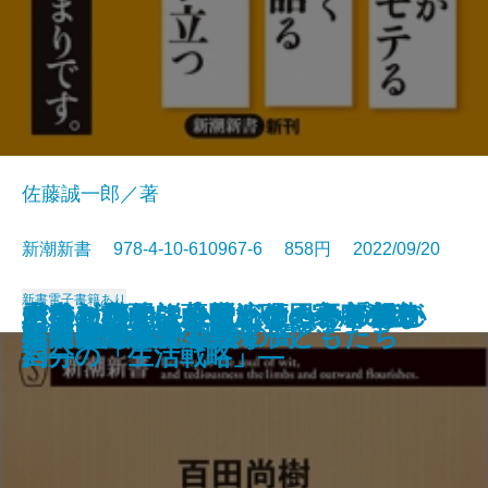
佐藤誠一郎／著
新潮新書 978-4-10-610967-6 858円 2022/09/20
新書
電子書籍あり
水道を救え―AIベンチャー「フラ
バカと無知―人間、この不都合な
その対応では会社が傾く―プロが
山奥ビジネス―一流の田舎を創造
ドキュメント小説 ケーキの切れ
あなたの小説にはたくらみがない
老後の心配はおやめなさい―親と
秀吉を討て―薩摩・明・家康の密
コスパで考える学歴攻略法
プリズン・ドクター
ドーパミン中毒
芸能界誕生
人間の業
人生はそれでも続く
スマホで薬物を買う子どもたち
韓国 超ネット社会の闇
ストレス脳
松田聖子の誕生
韓国民主政治の自壊
桑田佳祐論
クタ」の挑戦―
生きもの―
教える危機管理教室―
する―
ない非行少年たちのカルテ
―超実践的創作講座―
自分の「生活戦略」―
約―