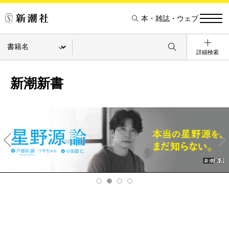
本・雑誌・ウェブ
詳細検索
新潮新書
Pre
Ne
v
xt