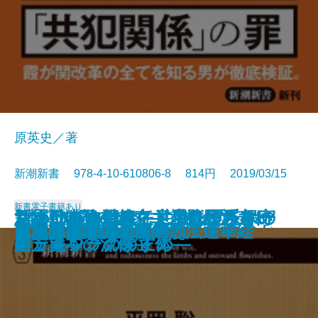
原英史／著
新潮新書 978-4-10-610806-8 814円 2019/03/15
新書
電子書籍あり
深層日本論―ヤマト少数民族とい
1本5000円のレンコンがバカ売れ
新冷戦時代の超克―「持たざる
ちょいバカ戦略―意識低い系マー
リベラルを潰せ―世界を覆う保守
さよなら自己責任―生きづらさの
皇室はなぜ世界で尊敬されるのか
生死の覚悟
パスタぎらい
誰の味方でもありません
総理の女
「場当たり的」が会社を潰す
天皇の憂鬱
岩盤規制―誰が成長を阻むのか―
南無阿弥陀仏と南無妙法蓮華経
「承認欲求」の呪縛
ドラマへの遺言
日本共産党の正体
昆虫は美味い！
もっと言ってはいけない
う視座―
する理由
国」日本の流儀―
ケティングのすすめ―
ネットワークの正体―
処方箋―