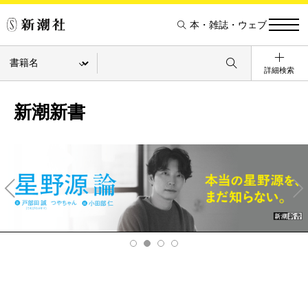
本・雑誌・ウェブ
詳細検索
新潮新書
Pre
Ne
v
xt