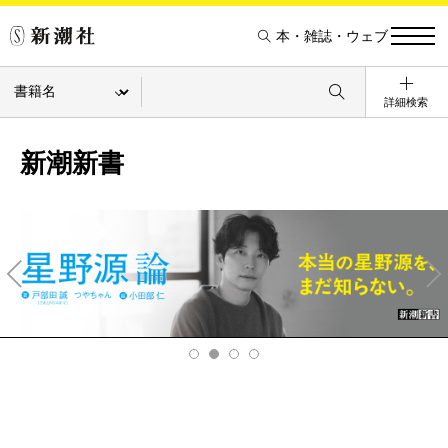
本・雑誌・ウェブ
詳細検索
新潮新書
Pre
Ne
v
xt