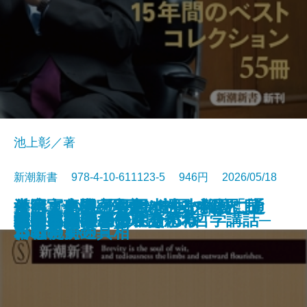
池上彰／著
新潮新書 978-4-10-611123-5 946円 2026/05/18
すべての人の死因は生まれたこと
外国人患者─医療ツーリズムと日
台湾軍事機密文書が語る中国「抗
それでも息子を日本の小学校に通
漢字文化圏の興亡─中国の限界、
新書
電子書籍あり
愛知県は天下を取るがね
猫のいる人生
反復する昭和史
推したちとどう生きるか
高野連
ヒトと音楽の進化論
星野源論
本とは何か
知の本棚
長期政権の条件
天皇への敗北─シリーズ哲学講話─
コミュ力不要の社交術
人生不案内
武器としての日本語思考
運命まかせ
である
本の現実─
日戦争」の真相
わせたい
日本の前途─