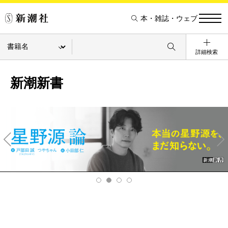
本・雑誌・ウェブ
詳細検索
新潮新書
Pre
Ne
v
xt