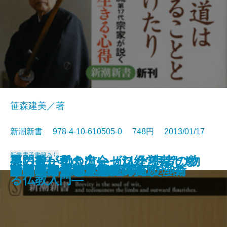
笹森建美／著
新潮新書 978-4-10-610505-0 748円 2013/01/17
新書
電子書籍あり
専門書が伝えない がんと患者の物
男の貌―私の出会った経営者たち
怒らない働き方―ゼロからはじめ
本当は怖い動物の子育て
医療にたかるな
日本人のための世界史入門
ハダカの北朝鮮
老荘思想の心理学
日本の宿命
原発と政治のリアリズム
武士道とキリスト教
アメリカが劣化した本当の理由
卑弥呼は何を食べていたか
国の死に方
たくらむ技術
外交プロに学ぶ 修羅場の交渉術
「忠臣蔵」の決算書
誤解だらけの「発達障害」
動乱のインテリジェンス
ひっかかる日本語
語
―
る仏教入門―