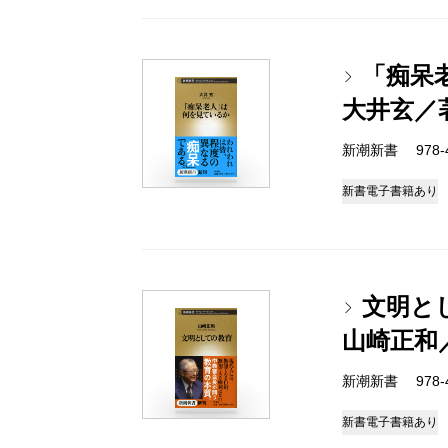
「痴呆
大井玄／
新潮新書 978-4-
新書
電子書籍あり
文明と
山崎正和
新潮新書 978-4-
新書
電子書籍あり