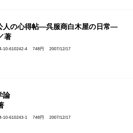
公人の心得帖―呉服商白木屋の日常―
／著
10-610242-4 748円 2007/12/17
学論
著
10-610243-1 748円 2007/12/17