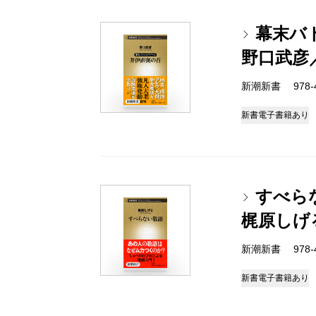
幕末バ
野口武彦
新潮新書 978-4-
新書
電子書籍あり
すべら
梶原しげ
新潮新書 978-4-
新書
電子書籍あり