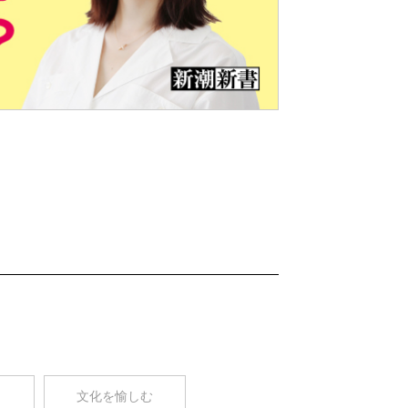
Nex
t
コ
文化を愉しむ