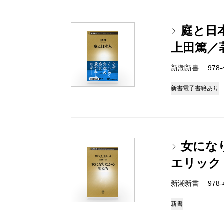
庭と日
上田篤／
新潮新書 978-4-
新書
電子書籍あり
女にな
エリック
新潮新書 978-4-
新書