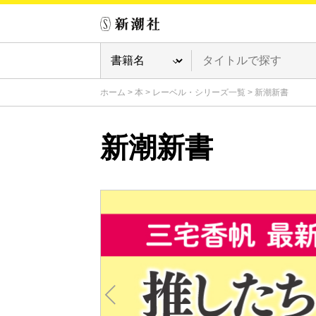
ホーム
>
本
>
レーベル・シリーズ一覧
>
新潮新書
新潮新書