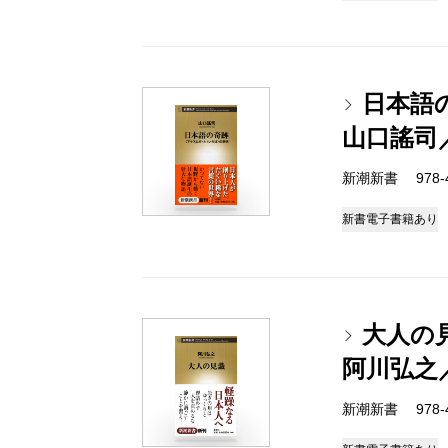
日本語
山口謠司
新潮新書 978-4-
新書
電子書籍あり
大人の
阿川弘之
新潮新書 978-4-