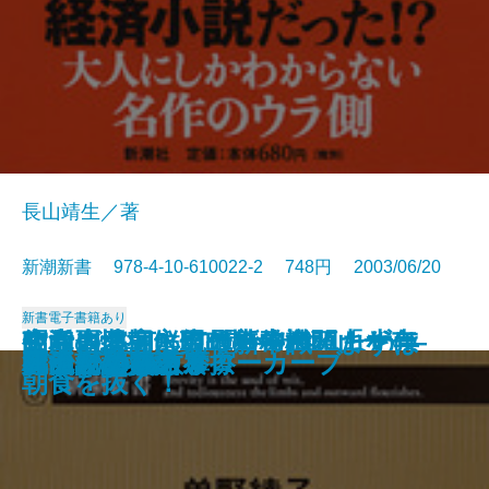
長山靖生／著
新潮新書 978-4-10-610022-2 748円 2003/06/20
新書
電子書籍あり
政党崩壊―永田町の失われた十年
知らざあ言って聞かせやしょう―
昭和史発掘 幻の特務機関「ヤ
空白の北朝鮮現代史―白頭山を売
生活習慣病に克つ新常識 まずは
安楽死のできる国
元気が出る患者学
天皇家の財布
山本周五郎のことば
死亡記事を読む
謎解き 少年少女世界の名作
アラブの格言
アメリカ病
時価会計不況
日中ビジネス摩擦
真っ向勝負のスローカーブ
明治天皇を語る
漂流記の魅力
バカの壁
死ぬための教養
―
心に響く歌舞伎の名せりふ―
マ」
った金日成―
朝食を抜く！