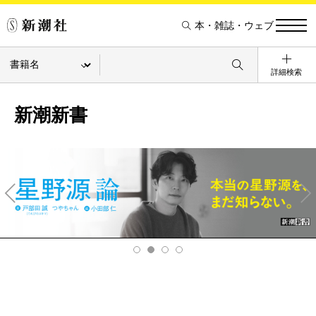
本・雑誌・ウェブ
詳細検索
新潮新書
Pre
Ne
v
xt