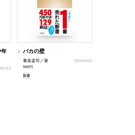
少年
バカの壁
養老孟司／著
2003/04/10
946円
/07/13
新書