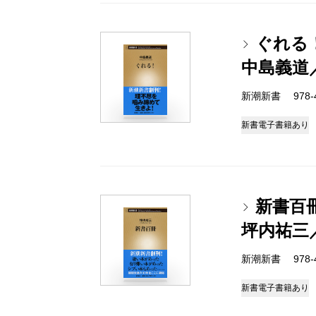
ぐれる
中島義道
新潮新書 978-4-
新書
電子書籍あり
新書百
坪内祐三
新潮新書 978-4-
新書
電子書籍あり