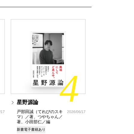
4
星野源論
戸部田誠（てれびのスキ
/17
2026/06/17
マ）／著、つやちゃん／
著、小田部仁／編
新書
電子書籍あり