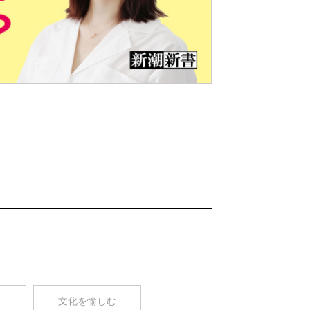
Nex
t
コ
文化を愉しむ