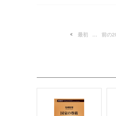
最初
…
前の2