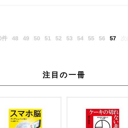
0件
48
49
50
51
52
53
54
55
56
57
次
注目の一冊