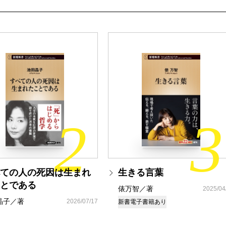
2
3
ての人の死因は生まれ
生きる言葉
とである
俵万智／著
2025/04
晶子／著
2026/07/17
新書
電子書籍あり