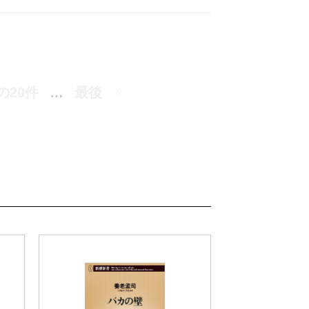
の20件
…
最後