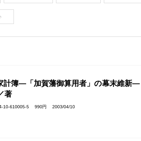
ト
家計簿―「加賀藩御算用者」の幕末維新―
／著
10-610005-5 990円 2003/04/10