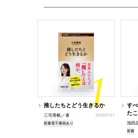
1
推したちとどう生きるか
すべ
たこ
三宅香帆／著
2026/07/17
池田
新書
電子書籍あり
新書