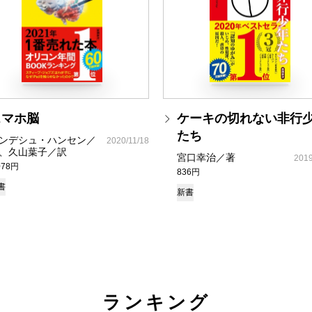
スマホ脳
ケーキの切れない非行
たち
ンデシュ・ハンセン／
2020/11/18
、久山葉子／訳
宮口幸治／著
2019
078円
836円
書
新書
ランキング