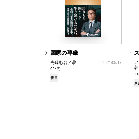
国家の尊厳
先崎彰容／著
ア
2021/05/17
著
924円
1,
新書
新