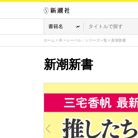
ホーム
>
本
>
レーベル・シリーズ一覧
>
新潮新書
新潮新書