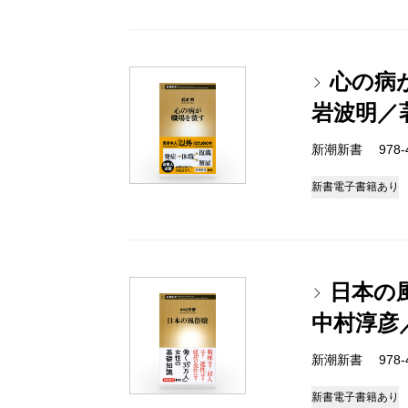
心の病
岩波明／
新潮新書 978-4-
新書
電子書籍あり
日本の
中村淳彦
新潮新書 978-4-
新書
電子書籍あり