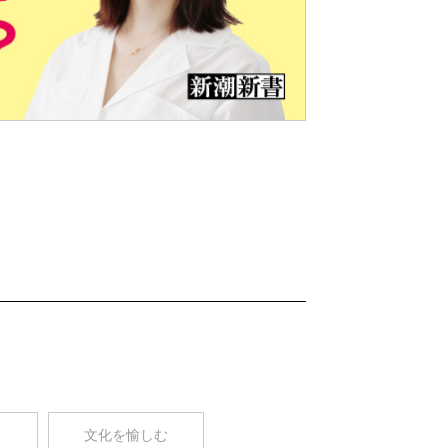
Nex
t
コ
文化を愉しむ