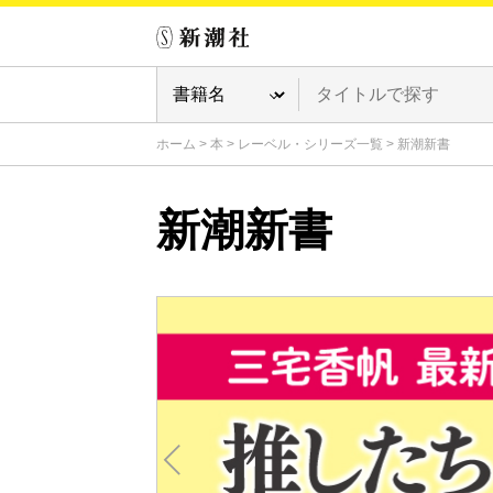
ホーム
>
本
>
レーベル・シリーズ一覧
>
新潮新書
新潮新書