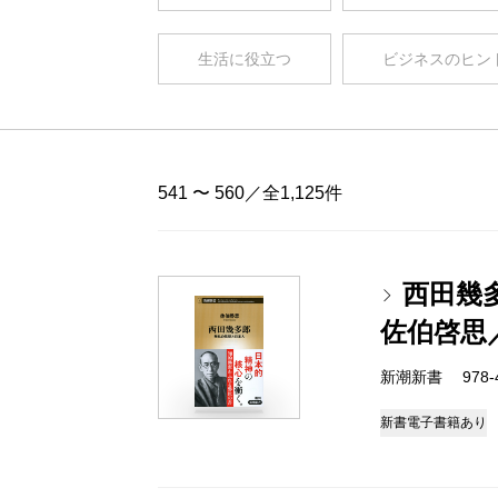
生活に役立つ
ビジネスのヒン
541 〜 560／全1,125件
西田幾
佐伯啓思
新潮新書 978-4-
新書
電子書籍あり