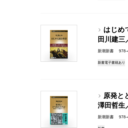
はじめ
田川建三
新潮新書 978-4-
新書
電子書籍あり
原発とど
澤田哲生
新潮新書 978-4-