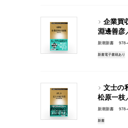
企業買
淵邊善彦
新潮新書 978-4-
新書
電子書籍あり
文士の
松原一枝
新潮新書 978-4-
新書