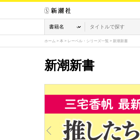
ホーム
>
本
>
レーベル・シリーズ一覧
>
新潮新書
新潮新書