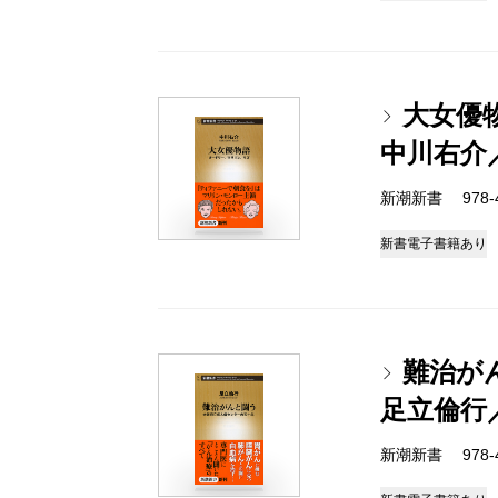
大女優
中川右介
新潮新書 978-4-
新書
電子書籍あり
難治が
足立倫行
新潮新書 978-4-