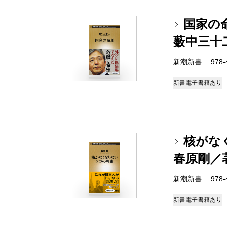
国家の
薮中三十
新潮新書 978-4-
新書
電子書籍あり
核がな
春原剛／
新潮新書 978-4-
新書
電子書籍あり