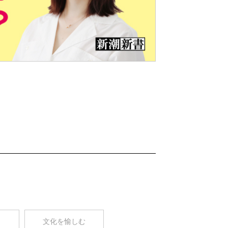
Nex
t
コ
文化を愉しむ