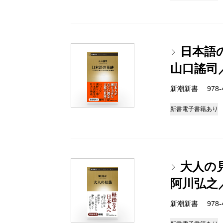
日本語
山口謠司
新潮新書 978-4-
新書
電子書籍あり
大人の
阿川弘之
新潮新書 978-4-