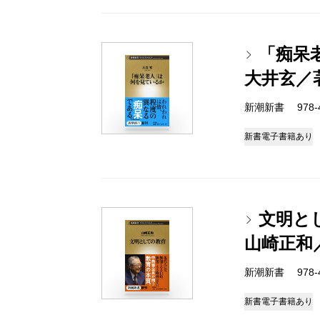
「痴呆
大井玄／
新潮新書 978-4-
新書
電子書籍あり
文明と
山崎正和
新潮新書 978-4-
新書
電子書籍あり