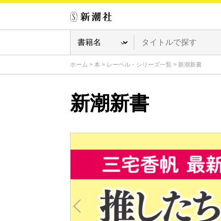
ホーム
>
本
>
レーベル・シリーズ一覧
>
新潮新書
新潮新書