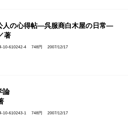
公人の心得帖―呉服商白木屋の日常―
／著
10-610242-4 748円 2007/12/17
学論
著
10-610243-1 748円 2007/12/17