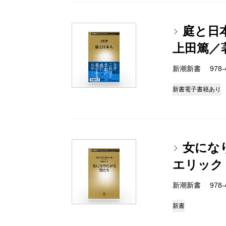
庭と日
上田篤／
新潮新書 978-4-
新書
電子書籍あり
女にな
エリック
新潮新書 978-4-
新書