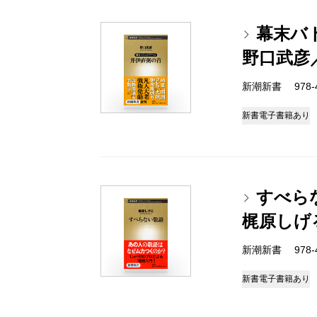
幕末バ
野口武彦
新潮新書 978-4-
新書
電子書籍あり
すべら
梶原しげ
新潮新書 978-4-
新書
電子書籍あり