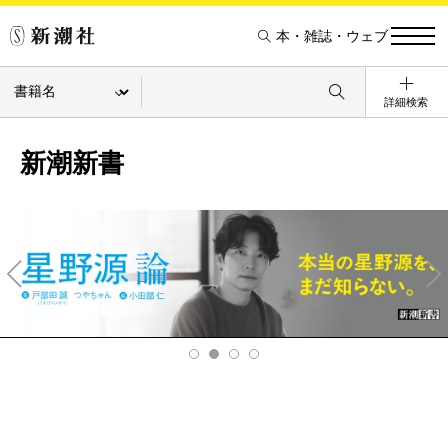
本・雑誌・ウェブ
詳細検索
新潮新書
Pre
Ne
v
xt