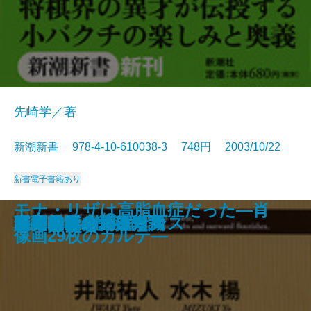
先崎学／著
新潮新書 978-4-10-610038-3 748円 2003/10/22
新書
電子書籍あり
モナ・リザは高脂血症だった―肖
翼のある言葉
酒乱になる人、ならない人
銀行員諸君！
日本史快刀乱麻
サービスの天才たち
相性が悪い！
ディズニーの魔法
国富消失
法隆寺の智慧 永平寺の心
小博打のススメ
現代老後の基礎知識
阪神タイガース
麻布中学と江原素六
口のきき方
路面電車ルネッサンス
自衛隊vs.北朝鮮
審判は見た！
足元の革命
高島易断を創った男
像画29枚のカルテ―