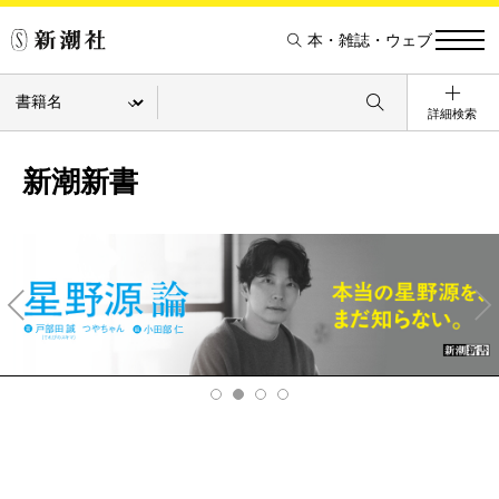
本・雑誌・ウェブ
詳細検索
新潮新書
Pre
Ne
v
xt