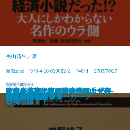
長山靖生／著
新潮新書 978-4-10-610022-2 748円 2003/06/20
新書
電子書籍あり
政党崩壊―永田町の失われた十年
知らざあ言って聞かせやしょう―
昭和史発掘 幻の特務機関「ヤ
空白の北朝鮮現代史―白頭山を売
生活習慣病に克つ新常識 まずは
安楽死のできる国
元気が出る患者学
天皇家の財布
山本周五郎のことば
死亡記事を読む
謎解き 少年少女世界の名作
アラブの格言
アメリカ病
時価会計不況
日中ビジネス摩擦
真っ向勝負のスローカーブ
明治天皇を語る
漂流記の魅力
バカの壁
死ぬための教養
―
心に響く歌舞伎の名せりふ―
マ」
った金日成―
朝食を抜く！