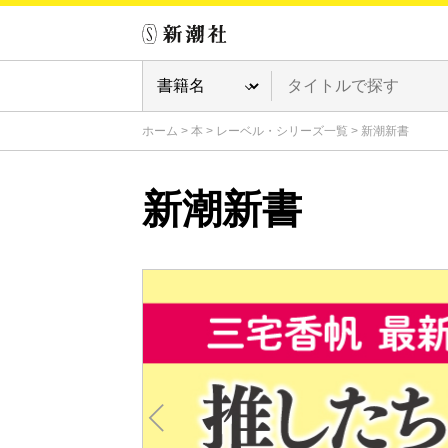
ホーム
>
本
>
レーベル・シリーズ一覧
>
新潮新書
新潮新書