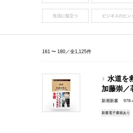
生活に役立つ
ビジネスのヒン
161 〜 180／全1,125件
水道を
加藤崇／
新潮新書 978-4-
新書
電子書籍あり