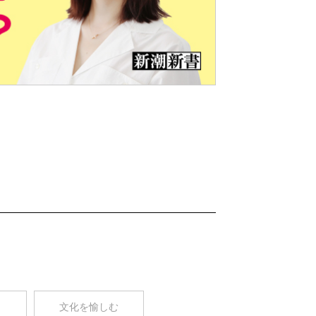
Nex
t
コ
文化を愉しむ