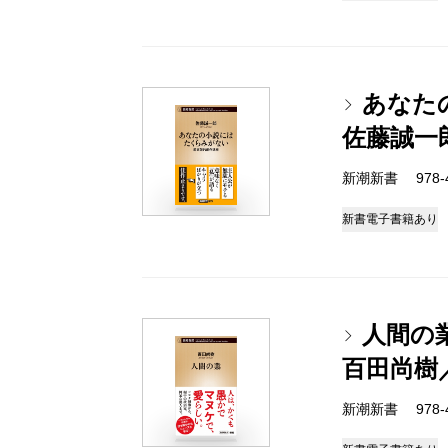
あなた
佐藤誠一
新潮新書 978-4-
新書
電子書籍あり
人間の
百田尚樹
新潮新書 978-4-