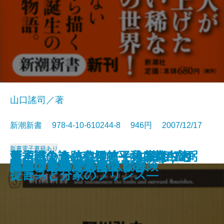
山口謠司／著
新潮新書 978-4-10-610244-8 946円 2007/12/17
新書
電子書籍あり
幕末バトル・ロワイヤル 井伊直弼
江戸奉公人の心得帖―呉服商白木
日本語の奇跡―〈アイウエオ〉と
新・戦争論―積極的平和主義への
愛子さまと悠仁さま―本家のプリ
アラブの大富豪
すべらない敬語
庭と日本人
女になりたがる男たち
「痴呆老人」は何を見ているか
文明としての教育
温泉文学論
大人の見識
新書で入門 新しい太陽系
ワインをめぐる小さな冒険
日本は世界で第何位？
マユツバ語大辞典
健康の天才たち
草野球をとことん楽しむ
議論のルールブック
の首
屋の日常―
〈いろは〉の発明―
提言―
ンセスと分家のプリンス―