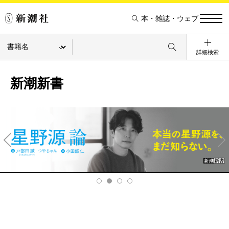
本・雑誌・ウェブ
詳細検索
新潮新書
Pre
Ne
v
xt