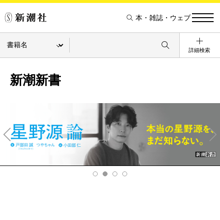
本・雑誌・ウェブ
詳細検索
新潮新書
Pre
Ne
v
xt