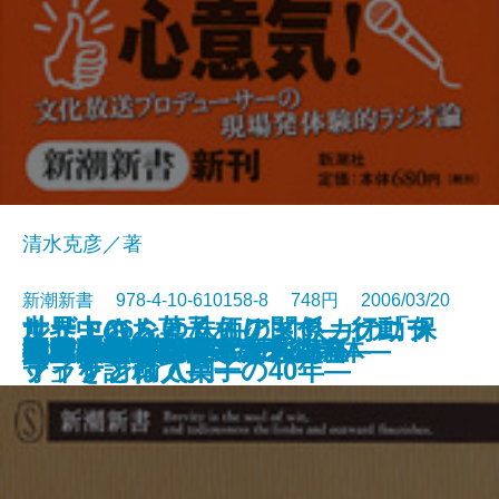
清水克彦／著
新潮新書 978-4-10-610158-8 748円 2006/03/20
世界中のお菓子あります―ソニー
ルート66をゆく―アメリカの「保
サザエさんと株価の関係―行動フ
御社の営業がダメな理由
数学を愛した作家たち
はり100本―鍼灸で甦る身体―
本気で言いたいことがある
ひらめき脳
池波正太郎劇場
日本共産党
ラジオ記者、走る
不老不死のサイエンス
大阪弁「ほんまもん」講座
キヤノンとカネボウ
昭和の墓碑銘
大江戸曲者列伝―幕末の巻―
超バカの壁
電波利権
宅配便130年戦争
大江戸曲者列伝―太平の巻―
新書
電子書籍あり
プラザと輸入菓子の40年―
守」を訪ねて―
ァイナンス入門―