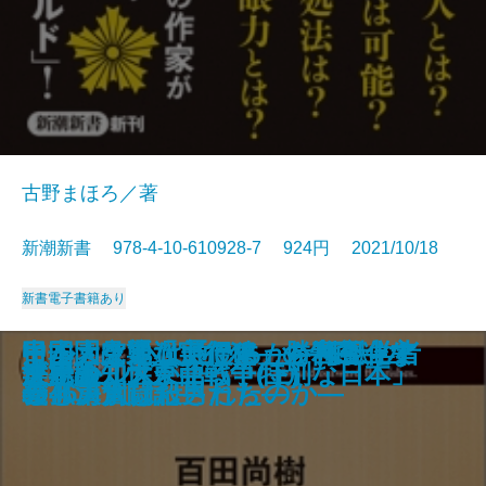
古野まほろ／著
新潮新書 978-4-10-610928-7 924円 2021/10/18
新書
電子書籍あり
大坂城―秀吉から現代まで 50の秘
最強脳―『スマホ脳』ハンセン先
コロナ後―ハーバード知日派10人
イルカと心は通じるか―海獣学者
日本大空襲「実行犯」の告白―な
中国「見えない侵略」を可視化す
甲子園は通過点です―勝利至上主
ヒトの壁
官邸は今日も間違える
平成のヒット曲
独身偉人伝
談志のはなし
中国「国恥地図」の謎を解く
職務質問
アホか。
ビートルズ
世界の知性が語る「特別な日本」
楽観論
決定版 大東亜戦争(上)
決定版 大東亜戦争(下)
話―
生の特別授業―
が語る未来―
の孤軍奮闘記―
ぜ46万人は殺されたのか―
る
義と決別した男たち―