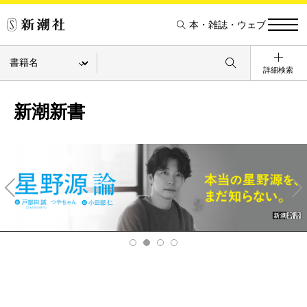
本・雑誌・ウェブ
詳細検索
新潮新書
Pre
Ne
v
xt