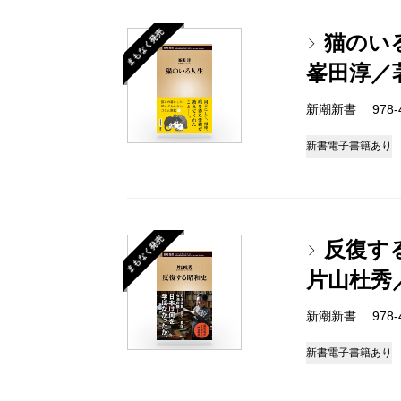
まもなく発売
猫のい
峯田淳／
新潮新書 978-4-
新書
電子書籍あり
まもなく発売
反復す
片山杜秀
新潮新書 978-4-
新書
電子書籍あり