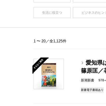
生活に役立つ
ビジネスのヒン
1 〜 20／全1,125件
まもなく発売
愛知県
篠原匡／
新潮新書 978-4-
新書
電子書籍あり