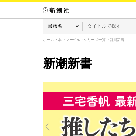
ホーム
>
本
>
レーベル・シリーズ一覧
>
新潮新書
新潮新書