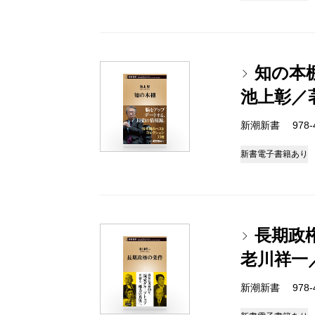
知の本
池上彰／
新潮新書 978-4-
新書
電子書籍あり
長期政
老川祥一
新潮新書 978-4-