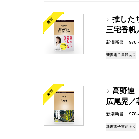
推した
新刊
三宅香帆
新潮新書 978-4-
新書
電子書籍あり
高野連
新刊
広尾晃／
新潮新書 978-4-
新書
電子書籍あり