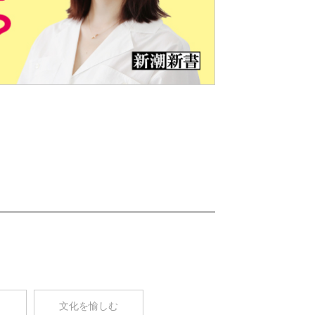
Nex
t
コ
文化を愉しむ