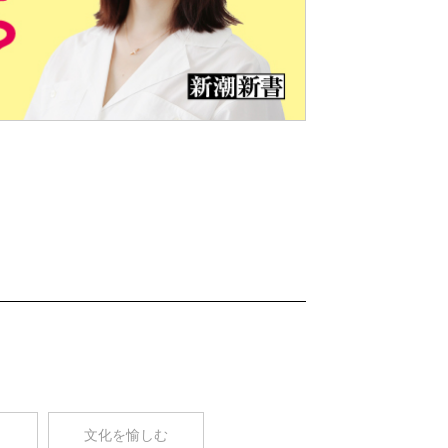
Nex
t
コ
文化を愉しむ