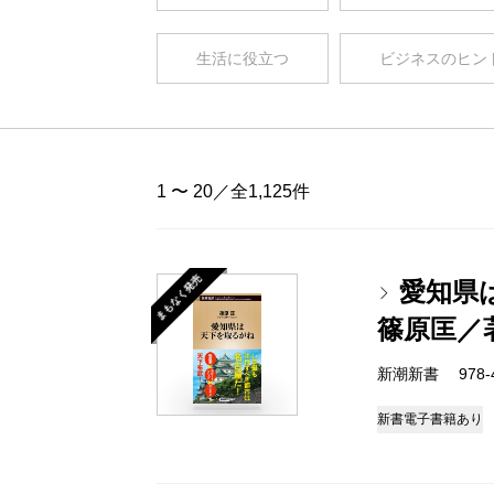
生活に役立つ
ビジネスのヒン
1 〜 20／全1,125件
まもなく発売
愛知県
篠原匡／
新潮新書 978-4-
新書
電子書籍あり