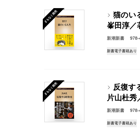
まもなく発売
猫のい
峯田淳／
新潮新書 978-4-
新書
電子書籍あり
まもなく発売
反復す
片山杜秀
新潮新書 978-4-
新書
電子書籍あり