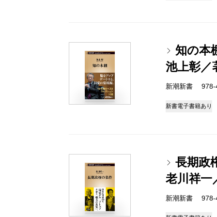
知の本
池上彰／
新潮新書 978-4-
新書
電子書籍あり
長期政
老川祥一
新潮新書 978-4-