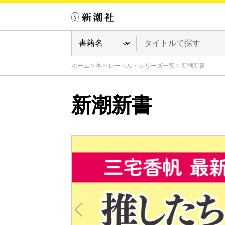
ホーム
>
本
>
レーベル・シリーズ一覧
>
新潮新書
新潮新書