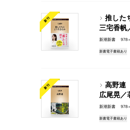
推した
新刊
三宅香帆
新潮新書 978-4-
新書
電子書籍あり
高野連
新刊
広尾晃／
新潮新書 978-4-
新書
電子書籍あり