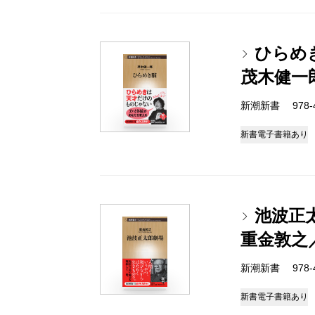
ひらめ
茂木健一
新潮新書 978-4-
新書
電子書籍あり
池波正
重金敦之
新潮新書 978-4-
新書
電子書籍あり