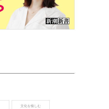
Nex
t
コ
文化を愉しむ