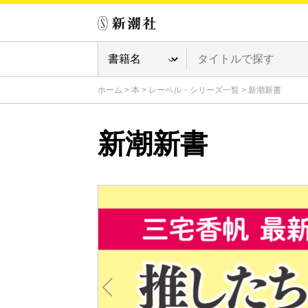
ホーム
>
本
>
レーベル・シリーズ一覧
>
新潮新書
新潮新書