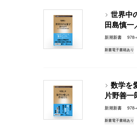
世界中
田島慎一
新潮新書 978-4-
新書
電子書籍あり
数学を
片野善一
新潮新書 978-4-
新書
電子書籍あり