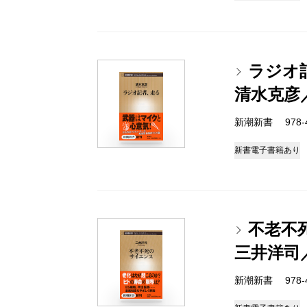
ラジオ
清水克彦
新潮新書 978-4-
新書
電子書籍あり
不老不
三井洋司
新潮新書 978-4-