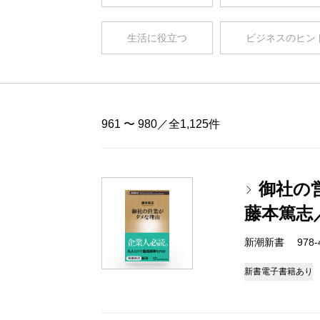
生活に役立つ
ビジネスのヒン
961 〜 980／全1,125件
御社の
藤本篤志
新潮新書 978-4-
新書
電子書籍あり