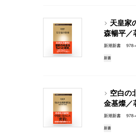
天皇家
森暢平／
新潮新書 978-4-
新書
空白の
金基燦／
新潮新書 978-4-
新書