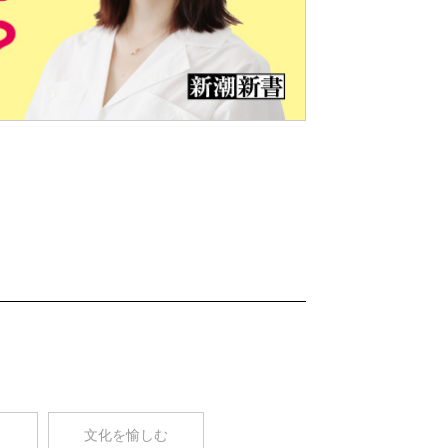
Nex
t
コ
文化を愉しむ