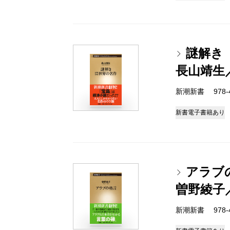
謎解き
長山靖生
新潮新書 978-4-
新書
電子書籍あり
アラブ
曽野綾子
新潮新書 978-4-