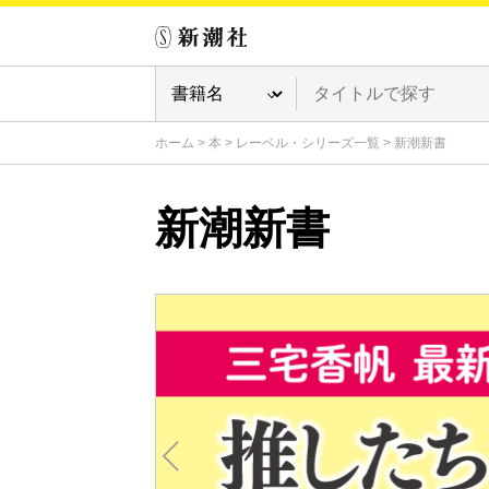
ホーム
>
本
>
レーベル・シリーズ一覧
>
新潮新書
新潮新書