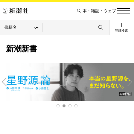
本・雑誌・ウェブ
詳細検索
新潮新書
Pre
Ne
v
xt