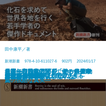
田中康平／著
新潮新書 978-4-10-611027-6 902円 2024/01/17
モフモフはなぜ可愛いのか―動物
日本一の農業県はどこか―農業の
世帯年収1000万円―「勝ち組」家
名医・専門家に聞く すごい健康
新書
電子書籍あり
なぜこんな人が上司なのか
大人の居酒屋旅
本音
起死回生―逆転プロ野球人生―
1日10分の哲学
メンタル脳
テレビ局再編
最強の恐竜
完全版 創価学会
歴史は予言する
令和の山口組
親ガチャの哲学
ニッポンの闇
貧乏ピッツァ
大常識
引きこもりの7割は自立できる
行動学でヒトを解き明かす―
通信簿―
庭の残酷な真実―
法