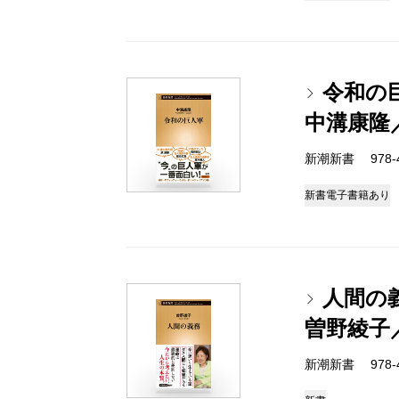
令和の
中溝康隆
新潮新書 978-4-
新書
電子書籍あり
人間の
曽野綾子
新潮新書 978-4-