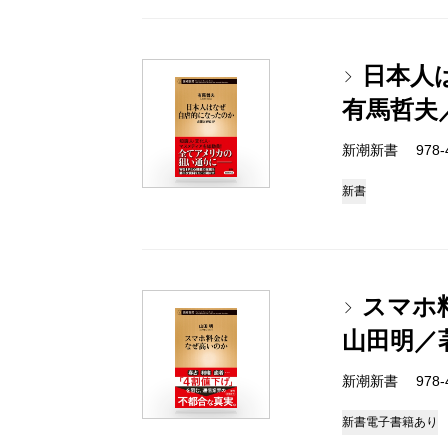
日本人
有馬哲夫
新潮新書 978-4-
新書
スマホ
山田明／
新潮新書 978-4-
新書
電子書籍あり