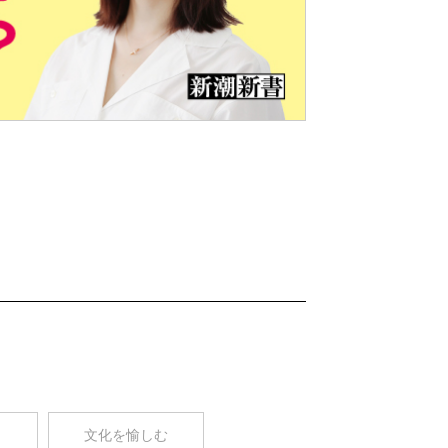
Nex
t
コ
文化を愉しむ