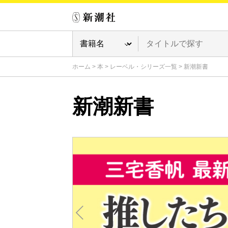
ホーム
>
本
>
レーベル・シリーズ一覧
>
新潮新書
新潮新書