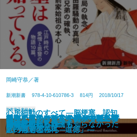
岡崎守恭／著
新潮新書 978-4-10-610786-3 814円 2018/10/17
新書
電子書籍あり
心房細動のすべて―脳梗塞、認知
「あの世」と「この世」のあいだ
眠れぬ夜のために―1967-2018
イスラエルがすごい―マネーを呼
受験と進学の新常識―いま変わり
払ってはいけない―資産を減らす
誰が「道徳」を殺すのか―徹底検
日本人とドイツ人―比べてみたら
人生に信念はいらない―考える禅
国家と教養
症、心不全を招かないための12章
決定版 日中戦争
指導者の条件
米韓同盟消滅
墓が語る江戸の真実
100歳の秘訣
AI時代の新・地政学
原爆 私たちは何も知らなかった
黙ってられるか
神社崩壊
甲子園という病
―たましいのふるさとを探して―
五百余の言葉―
ぶイノベーション大国―
つつある12の現実―
50の悪習慣―
証「特別の教科 道徳」―
どっちもどっち―
入門―
―