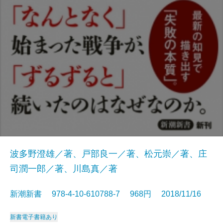
波多野澄雄／著、戸部良一／著、松元崇／著、庄
司潤一郎／著、川島真／著
新潮新書 978-4-10-610788-7 968円 2018/11/16
新書
電子書籍あり