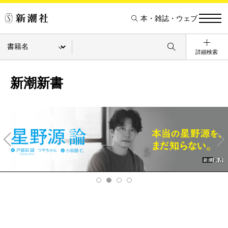
本・雑誌・ウェブ
詳細検索
新潮新書
Pre
Ne
v
xt