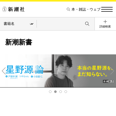
本・雑誌・ウェブ
詳細検索
新潮新書
Pre
Ne
v
xt