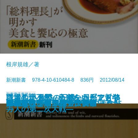
根岸規雄／著
新潮新書 978-4-10-610484-8 836円 2012/08/14
新書
電子書籍あり
職場の理不尽―めげないヒント45
さもしい人間―正義をさがす哲学
二世兵士 激戦の記録―日系アメリ
ピカソは本当に偉いのか？
続・暴力団
外資系の流儀
犯罪者はどこに目をつけているか
日本農業への正しい絶望法
検察―破綻した捜査モデル―
現代仏教論
精神論ぬきの電力入門
ホテルオークラ 総料理長の美食帖
防衛省
いい家は「細部」で決まる
反ポピュリズム論
「地球のからくり」に挑む
オーディション社会 韓国
「新型うつ病」のデタラメ
財務省
55歳からのフルマラソン
―
―
カ人の第二次大戦―