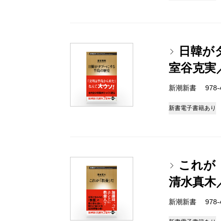
日韓が
室谷克実
新潮新書 978-4-
新書
電子書籍あり
これが
清水真木
新潮新書 978-4-