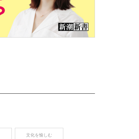
Nex
t
コ
文化を愉しむ