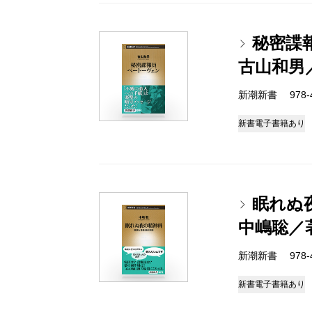
秘密諜
古山和男
新潮新書 978-4-
新書
電子書籍あり
眠れぬ
中嶋聡／
新潮新書 978-4-
新書
電子書籍あり