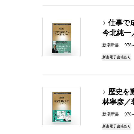
仕事で
今北純一
新潮新書 978-4-
新書
電子書籍あり
歴史を
林寧彦／
新潮新書 978-4-
新書
電子書籍あり