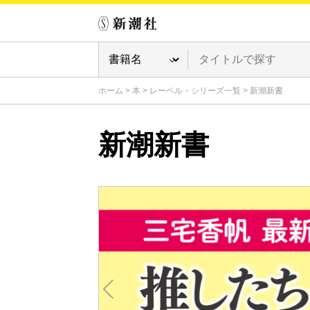
ホーム
>
本
>
レーベル・シリーズ一覧
>
新潮新書
新潮新書