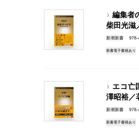
編集者
柴田光滋
新潮新書 978-4-
新書
電子書籍あり
エコ亡
澤昭裕／
新潮新書 978-4-
新書
電子書籍あり