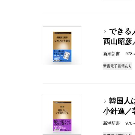
できる
西山昭彦
新潮新書 978-4-
新書
電子書籍あり
韓国人
小針進／
新潮新書 978-4-