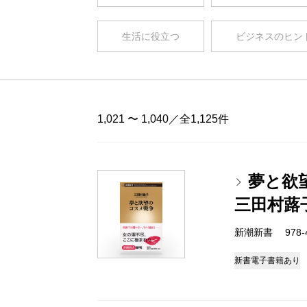
生活に役立つ
ビジネスのヒン
1,021 〜 1,040／全1,125件
夢と欲
三田村蕗
新潮新書 978-4-
新書
電子書籍あり