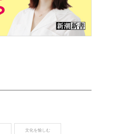
Nex
t
コ
文化を愉しむ