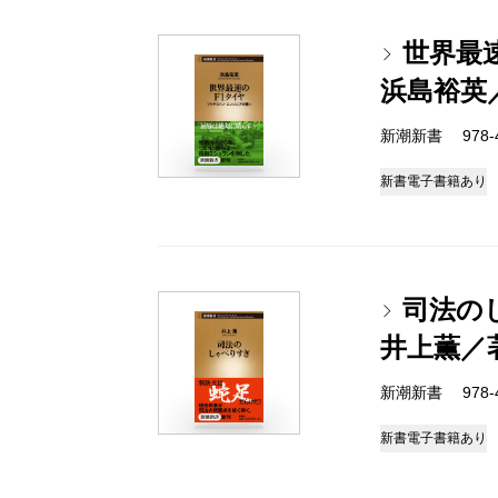
世界最
浜島裕英
新潮新書 978-4-
新書
電子書籍あり
司法の
井上薫／
新潮新書 978-4-
新書
電子書籍あり