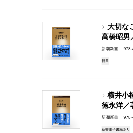
大切な
高橋昭男
新潮新書 978-4-
新書
横井小
徳永洋／
新潮新書 978-4-
新書
電子書籍あり