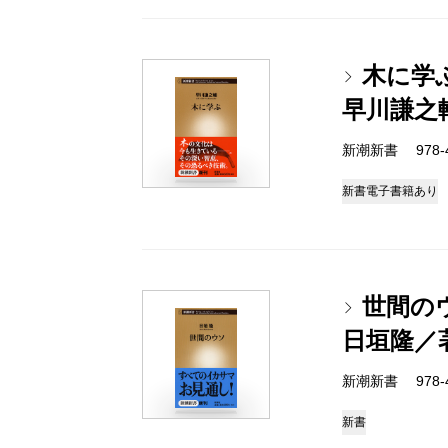
木に学
早川謙之
新潮新書 978-4-
新書
電子書籍あり
世間の
日垣隆／
新潮新書 978-4-
新書