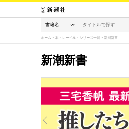
ホーム
>
本
>
レーベル・シリーズ一覧
>
新潮新書
新潮新書