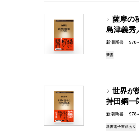
薩摩の
島津義秀
新潮新書 978-4-
新書
世界が
持田鋼一
新潮新書 978-4-
新書
電子書籍あり