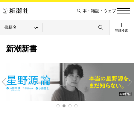
本・雑誌・ウェブ
詳細検索
新潮新書
Pre
Ne
v
xt