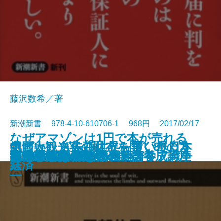
藤沢数希／著
新潮新書 978-4-10-610706-1 968円 2017/02/17
なぜアマゾンは1円で本が売れる
ポピュリズム―世界を覆い尽くす
中国人観光客の財布を開く80の方
気づいたら先頭に立っていた日本
新書
電子書籍あり
コスパ飯
ヤセないのは脳のせい
警察手帳
出世と肩書
東京都の闇を暴く
国家の矛盾
フィリピンパブ嬢の社会学
文系のための理数センス養成講座
損する結婚 儲かる離婚
のか―ネット時代のメディア戦争
キレイゴトぬきの就活論
ADHDでよかった
ザ・殺し文句
お寺さん崩壊
薬物とセックス
とらわれない
観光立国の正体
「魔物」の正体―
法
経済
―