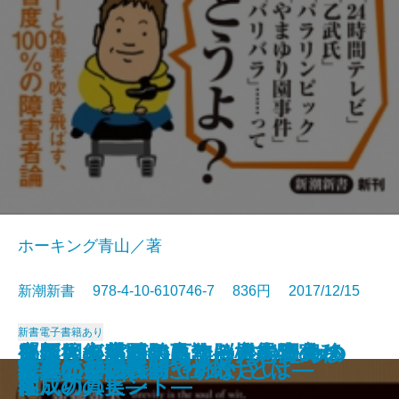
ホーキング青山／著
新潮新書 978-4-10-610746-7 836円 2017/12/15
新書
電子書籍あり
脳は回復する―高次脳機能障害か
外国人が熱狂するクールな田舎の
「ポスト宮崎駿」論―日本アニメ
血圧と心臓が気になる人のための
「新しき村」の百年―〈愚者の
定年後の楽園の見つけ方―海外移
新聞社崩壊
団塊絶壁
笑劇の人生
医者の逆説
日本を蝕む「極論」の正体
日本人と象徴天皇
考える障害者
遺言。
たべたいの
軍事のリアル
料理は女の義務ですか
人生の持ち時間
能―650年続いた仕掛けとは―
投資なんか、おやめなさい
らの脱出―
作り方
の天才たち―
本
園〉の真実―
住成功のヒント―