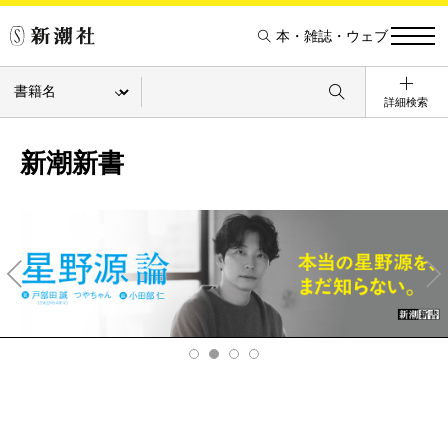
本・雑誌・ウェブ
詳細検索
新潮新書
Pre
Ne
v
xt