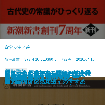
室谷克実／著
新潮新書 978-4-10-610360-5 792円 2010/04/16
新書
電子書籍あり
編集者の仕事―本の魂は細部に宿
眠れぬ夜の精神科―医師と患者20
ヤフートピックスを狙え―史上最
ちょっと田舎で暮してみたら―実
性愛英語の基礎知識
エコ亡国論
秘密諜報員ベートーヴェン
仕事で成長したい5％の日本人へ
歴史を動かしたプレゼン
女は男の指を見る
中国共産党を作った13人
日韓がタブーにする半島の歴史
これが「教養」だ
ツキの波
衆愚の時代
小布施 まちづくりの奇跡
信念を貫く
お坊さんが隠すお寺の話
ん―日本語最後の謎に挑む―
アホの壁
る―
の対話―
強メディアの活用法―
践的国内ロングステイのすすめ―