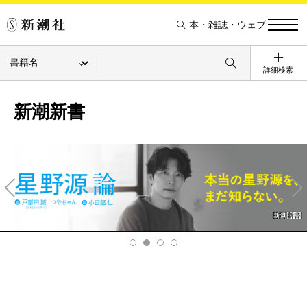
本・雑誌・ウェブ
詳細検索
新潮新書
Pre
Ne
v
xt