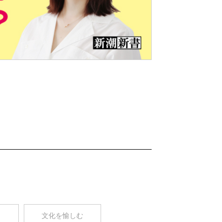
Nex
t
コ
文化を愉しむ