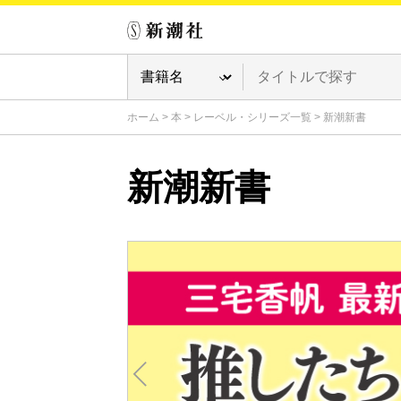
ホーム
>
本
>
レーベル・シリーズ一覧
>
新潮新書
新潮新書