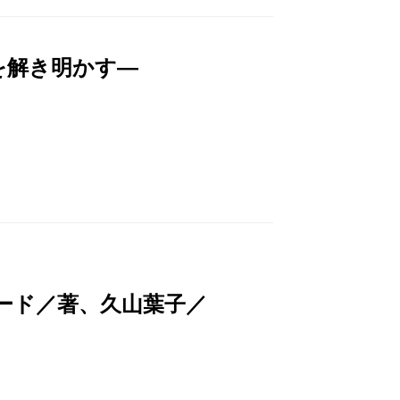
を解き明かす―
ード／著、久山葉子／