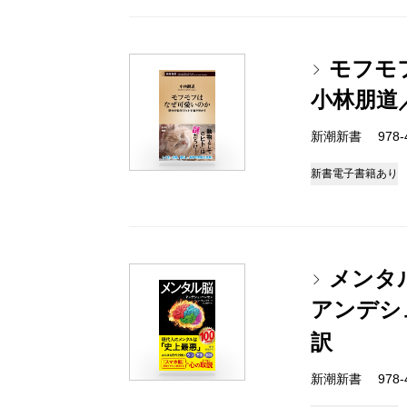
モフモ
小林朋道
新潮新書 978-4-
新書
電子書籍あり
メンタ
アンデシ
訳
新潮新書 978-4-