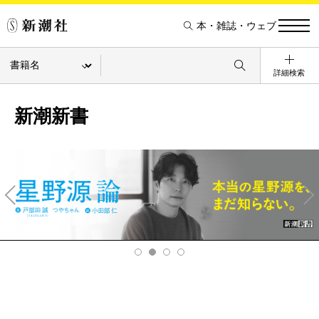
本・雑誌・ウェブ
詳細検索
新潮新書
Pre
Ne
v
xt