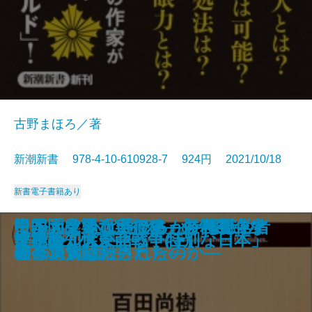
古野まほろ／著
新潮新書 978-4-10-610928-7 924円 2021/10/18
新書
電子書籍あり
大坂城―秀吉から現代まで 50の秘
最強脳―『スマホ脳』ハンセン先
コロナ後―ハーバード知日派10人
イルカと心は通じるか―海獣学者
日本大空襲「実行犯」の告白―な
中国「見えない侵略」を可視化す
甲子園は通過点です―勝利至上主
ヒトの壁
官邸は今日も間違える
平成のヒット曲
独身偉人伝
談志のはなし
中国「国恥地図」の謎を解く
職務質問
アホか。
ビートルズ
世界の知性が語る「特別な日本」
楽観論
決定版 大東亜戦争(上)
決定版 大東亜戦争(下)
話―
生の特別授業―
が語る未来―
の孤軍奮闘記―
ぜ46万人は殺されたのか―
る
義と決別した男たち―