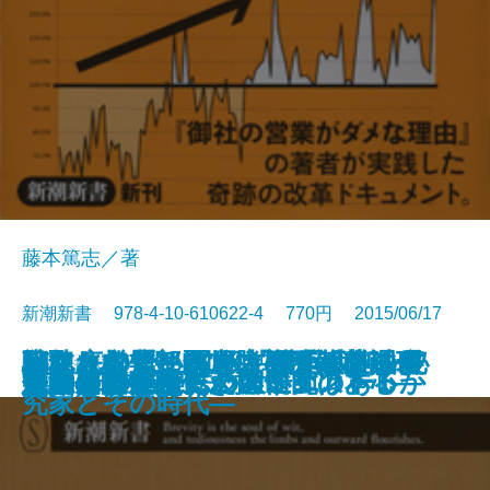
藤本篤志／著
新潮新書 978-4-10-610622-4 770円 2015/06/17
戦犯を救え―BC級「横浜裁判」秘
がんとの賢い闘い方―「近藤誠理
騙されてたまるか―調査報道の裏
段取りの“段”はどこの“段”？―住
どん底営業部が常勝軍団になるま
小林カツ代と栗原はるみ―料理研
新書
電子書籍あり
大放言
「昔はよかった」病
患者さんに伝えたい医師の本心
いいエリート、わるいエリート
常識外の一手
好運の条件―生き抜くヒント！―
英語の害毒
キラキラネームの大研究
習近平の中国
呆けたカントに「理性」はあるか
超訳 日本国憲法
人間の愚かさについて
俺の日本史
テレビの秘密
録―
論」徹底批判―
側―
まいの語源楽―
で
究家とその時代―