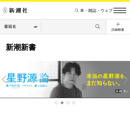
本・雑誌・ウェブ
詳細検索
新潮新書
Pre
Ne
v
xt