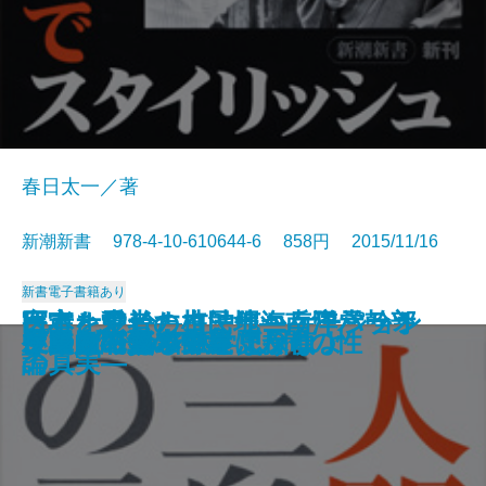
春日太一／著
新潮新書 978-4-10-610644-6 858円 2015/11/16
新書
電子書籍あり
オキナワ論―在沖縄海兵隊元幹部
宇宙を動かす力は何か―日常から
医者と患者のコミュニケーション
日本を愛した植民地―南洋パラオ
10年後破綻する人、幸福な人
百人一首の謎を解く
スター・ウォーズ学
ほめると子どもはダメになる
戦略がすべて
イスラム化するヨーロッパ
毛沢東―日本軍と共謀した男―
市川崑と『犬神家の一族』
三島由紀夫の言葉 人間の性
いつまでも若いと思うなよ
被差別のグルメ
さらば、資本主義
プリンス論
中国人の頭の中
左翼も右翼もウソばかり
ケンブリッジ数学史探偵
の告白―
観る物理の話―
論
の真実―