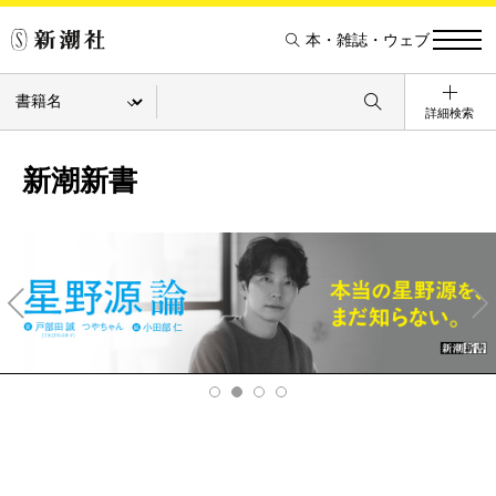
本・雑誌・ウェブ
詳細検索
新潮新書
Pre
Ne
v
xt