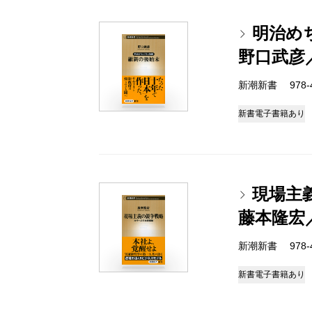
明治め
野口武彦
新潮新書 978-4-
新書
電子書籍あり
現場主
藤本隆宏
新潮新書 978-4-
新書
電子書籍あり