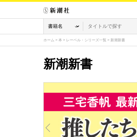
ホーム
>
本
>
レーベル・シリーズ一覧
>
新潮新書
新潮新書