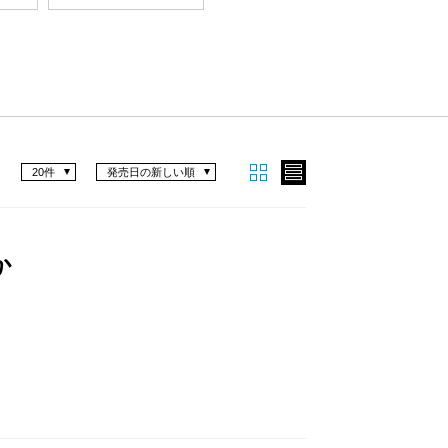
20件
発売日の新しい順
か