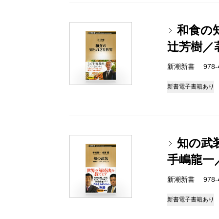
和食の
辻芳樹／
新潮新書 978-4-
新書
電子書籍あり
知の武
手嶋龍一
新潮新書 978-4-
新書
電子書籍あり