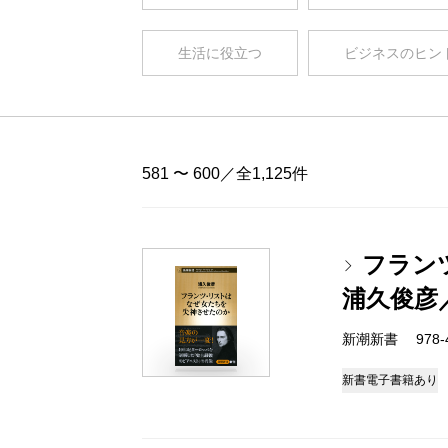
生活に役立つ
ビジネスのヒン
581 〜 600／全1,125件
フラン
浦久俊彦
新潮新書 978-4-
新書
電子書籍あり