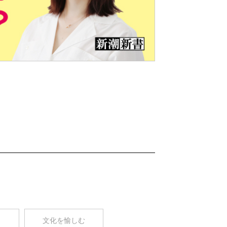
Nex
t
コ
文化を愉しむ