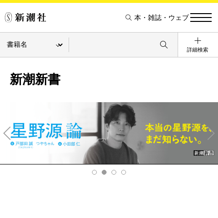
本・雑誌・ウェブ
詳細検索
新潮新書
Pre
Ne
v
xt