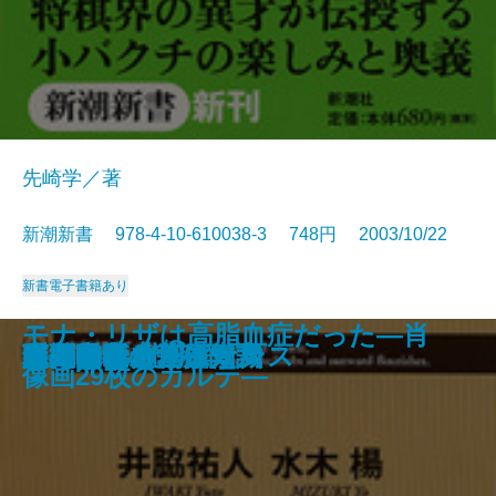
先崎学／著
新潮新書 978-4-10-610038-3 748円 2003/10/22
新書
電子書籍あり
モナ・リザは高脂血症だった―肖
翼のある言葉
酒乱になる人、ならない人
銀行員諸君！
日本史快刀乱麻
サービスの天才たち
相性が悪い！
ディズニーの魔法
国富消失
法隆寺の智慧 永平寺の心
小博打のススメ
現代老後の基礎知識
阪神タイガース
麻布中学と江原素六
口のきき方
路面電車ルネッサンス
自衛隊vs.北朝鮮
審判は見た！
足元の革命
高島易断を創った男
像画29枚のカルテ―