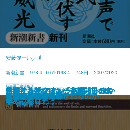
安藤優一郎／著
新潮新書 978-4-10-610198-4 748円 2007/01/20
新書
電子書籍あり
新聞社―破綻したビジネスモデル
新書で入門 アインシュタイン丸か
使ってみたい映画の英語―男の名
字がうまくなる―「字配り」のす
迷いと決断―ソニーと格闘した10
本能の力
幕末バトル・ロワイヤル
お坊さんが困る仏教の話
不動心
新書で入門 ジャズの歴史
ワインと外交
「法令遵守」が日本を滅ぼす
徳川将軍家の演出力
ウェブ人間論
宝石の裏側
人はなぜ簡単に騙されるのか
伊勢発見
会議で事件を起こせ
大奥の奥
環境問題の杞憂
―
じり
セリフを味わう―
すめ―
年の記録―