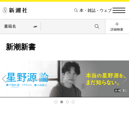
本・雑誌・ウェブ
詳細検索
新潮新書
Pre
Ne
v
xt