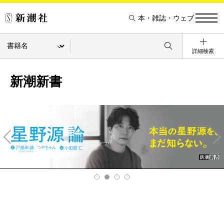
本・雑誌・ウェブ
詳細検索
新潮新書
Pre
Ne
v
xt