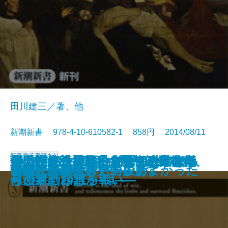
田川建三／著、他
新潮新書 978-4-10-610582-1 858円 2014/08/11
新書
電子書籍あり
西田幾多郎―無私の思想と日本人
見えない世界戦争―「サイバー
すごいインド―なぜグローバル人
死ぬな―生きていれば何とかなる
原発とどう向き合うか―科学者た
知の訓練―日本にとって政治とは
領土喪失の悪夢―尖閣・沖縄を売
1949年の大東亜共栄圏―自主防衛
営業部はバカなのか
会話のきっかけ
なぜ時代劇は滅びるのか
心の病が職場を潰す
日本の風俗嬢
はじめて読む聖書
60歳からの生き方再設計
余計な一言
凶悪犯罪者こそ更生します
ルポ 介護独身
「自分」の壁
日本人に生まれて、まあよかった
―
戦」最新報告―
材が輩出するのか―
―
ちの対話2011～'14―
何か―
り渡すのは誰か―
への終わらざる戦い―