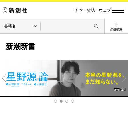
本・雑誌・ウェブ
詳細検索
新潮新書
Pre
Ne
v
xt