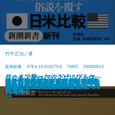
竹中正治／著
新潮新書 978-4-10-610279-0 748円 2008/09/13
ラーメン屋vs.マクドナルド―エ
どこまでやったらクビになるか―
新書
電子書籍あり
〈人使い〉の極意―乱世を生き抜
テレビ番外地―東京12チャンネル
民主党―野望と野合のメカニズム
手ごわい頭脳―アメリカン弁護士
「名医」のウソ―病院で損をしな
気骨の判決―東條英機と闘った裁
ニッポンの評判―世界17カ国最新
地獄の日本兵―ニューギニア戦線
人間の覚悟
先生と生徒の恋愛問題
迷惑メールは誰が出す？
源氏物語ものがたり
だから混浴はやめられない
コノミストが読み解く日米の深層
新書で入門 宮沢賢治のちから
文豪たちの大陸横断鉄道
サラリーマンのための労働法入門
新書で入門 ジャズの鉄板50枚＋α
昭和史の逆説
世紀のラブレター
いた知将の至言―
の奇跡―
―
の思考法―
いために―
判官―
レポート―
の真相―
―
―