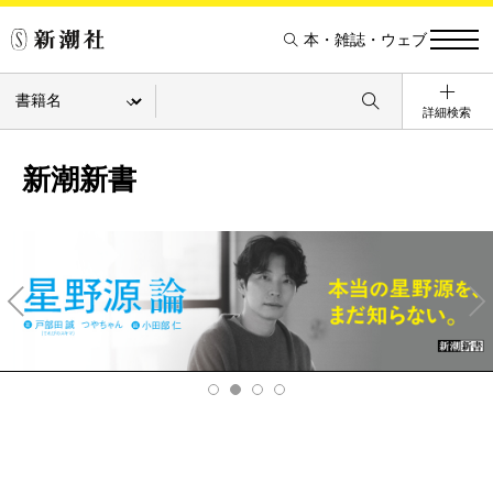
本・雑誌・ウェブ
詳細検索
新潮新書
Pre
Ne
v
xt