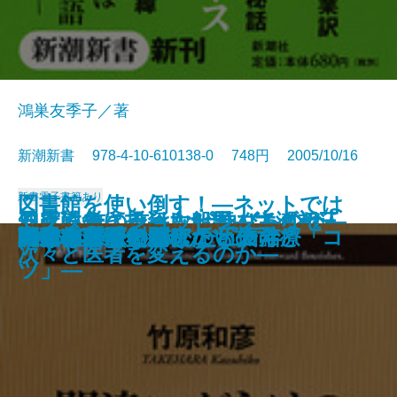
鴻巣友季子／著
新潮新書 978-4-10-610138-0 748円 2005/10/16
新書
電子書籍あり
図書館を使い倒す！―ネットでは
ろくろ首の首はなぜ伸びるのか―
日露戦争に投資した男―ユダヤ人
知床に生きる―大船頭・大瀬初三
ドクター・ショッピング―なぜ
自爆テロリストの正体
東大法学部
「小皇帝」世代の中国
国家の品格
満州と自民党
人は見た目が9割
明治大正 翻訳ワンダーランド
間違いだらけのアトピー治療
できない資料探しの「技」と「コ
阿片の中国史
コクと旨味の秘密
話せぬ若手と聞けない上司
戦後教育で失われたもの
1985年
自動車が危ない
虎屋 和菓子と歩んだ五百年
遊ぶ生物学への招待―
銀行家の日記―
郎とオホーツクの海―
次々と医者を変えるのか―
ツ」―