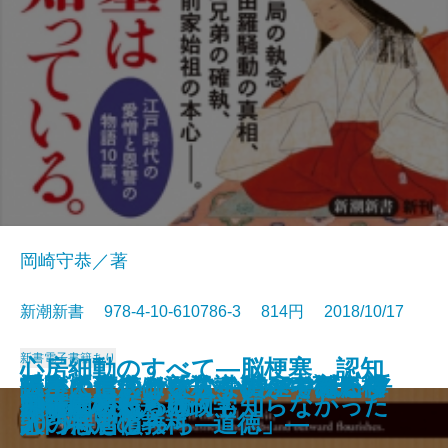
岡崎守恭／著
新潮新書 978-4-10-610786-3 814円 2018/10/17
新書
電子書籍あり
心房細動のすべて―脳梗塞、認知
「あの世」と「この世」のあいだ
眠れぬ夜のために―1967-2018
イスラエルがすごい―マネーを呼
受験と進学の新常識―いま変わり
払ってはいけない―資産を減らす
誰が「道徳」を殺すのか―徹底検
日本人とドイツ人―比べてみたら
人生に信念はいらない―考える禅
国家と教養
症、心不全を招かないための12章
決定版 日中戦争
指導者の条件
米韓同盟消滅
墓が語る江戸の真実
100歳の秘訣
AI時代の新・地政学
原爆 私たちは何も知らなかった
黙ってられるか
神社崩壊
甲子園という病
―たましいのふるさとを探して―
五百余の言葉―
ぶイノベーション大国―
つつある12の現実―
50の悪習慣―
証「特別の教科 道徳」―
どっちもどっち―
入門―
―