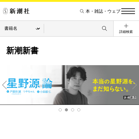
本・雑誌・ウェブ
詳細検索
新潮新書
Pre
Ne
v
xt