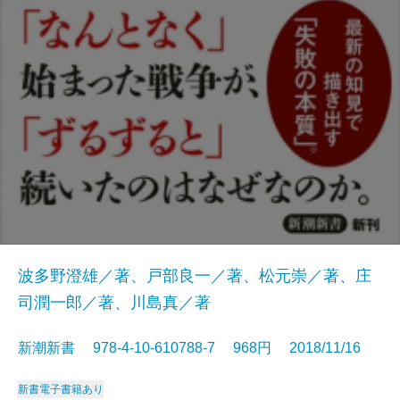
波多野澄雄／著、戸部良一／著、松元崇／著、庄
司潤一郎／著、川島真／著
新潮新書 978-4-10-610788-7 968円 2018/11/16
新書
電子書籍あり