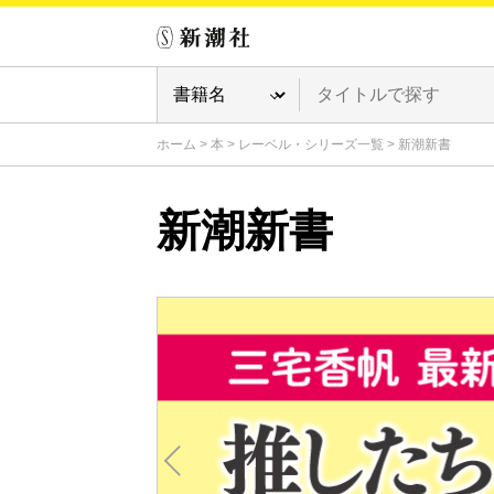
ホーム
>
本
>
レーベル・シリーズ一覧
>
新潮新書
新潮新書