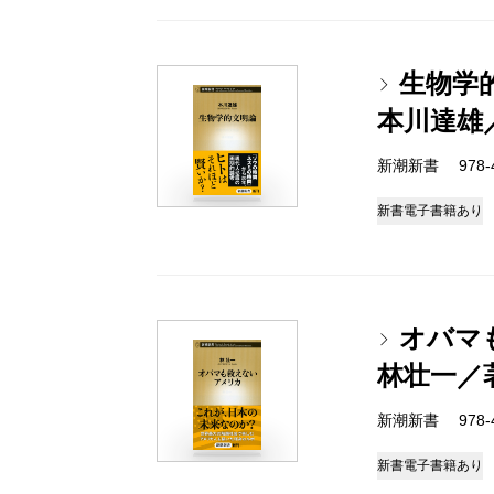
生物学
本川達雄
新潮新書 978-4-
新書
電子書籍あり
オバマ
林壮一／
新潮新書 978-4-
新書
電子書籍あり