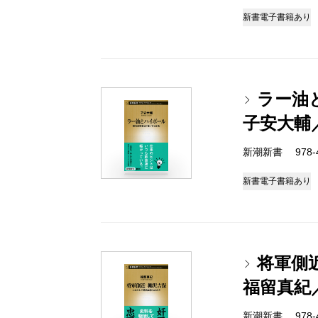
新書
電子書籍あり
ラー油
子安大輔
新潮新書 978-4-
新書
電子書籍あり
将軍側
福留真紀
新潮新書 978-4-