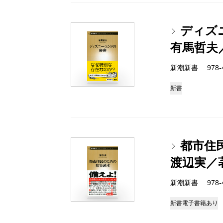
ディズ
有馬哲夫
新潮新書 978-4-
新書
都市住
渡辺実／
新潮新書 978-4-
新書
電子書籍あり