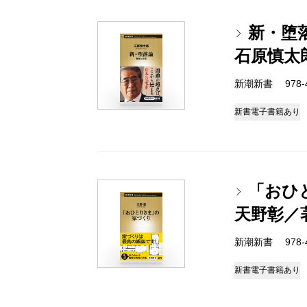
新・堕
石原慎太
新潮新書 978-4-
新書
電子書籍あり
「おひ
天野彰／
新潮新書 978-4-
新書
電子書籍あり