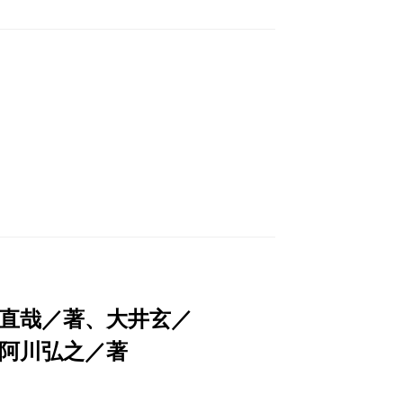
直哉／著、大井玄／
阿川弘之／著