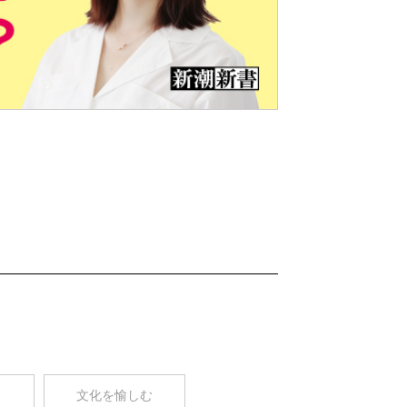
Nex
t
コ
文化を愉しむ