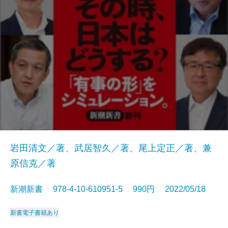
岩田清文／著、武居智久／著、尾上定正／著、兼
原信克／著
新潮新書 978-4-10-610951-5 990円 2022/05/18
新書
電子書籍あり