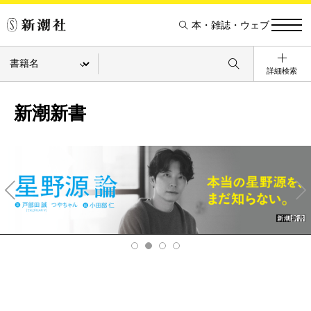
本・雑誌・ウェブ
詳細検索
新潮新書
Pre
Ne
v
xt