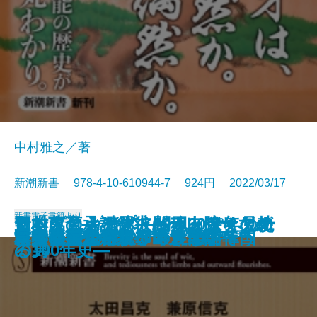
中村雅之／著
新潮新書 978-4-10-610944-7 924円 2022/03/17
新書
電子書籍あり
日本人の承認欲求―テレワークが
アントニオ猪木―闘魂60余年の軌
野村萬斎―なぜ彼は一人勝ちなの
知的に見える男、バカっぽく見え
マツダとカープ―松田ファミリー
よくも言ってくれたよな
異論正論
一汁一菜でよいと至るまで
自衛隊最高幹部が語る台湾有事
「脱・自前」の日本成長戦略
不倫と正義
首相官邸の2800日
核兵器について、本音で話そう
親鸞と道元
厚労省―劣化する巨大官庁―
背進の思想
「やりがい搾取」の農業論
イクメンの罠
日本の近代建築ベスト50
日本依存から脱却できない韓国
さらした深層―
跡―
か―
る男
の100年史―