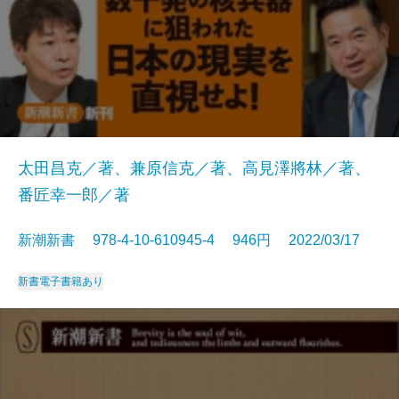
太田昌克／著、兼原信克／著、高見澤將林／著、
番匠幸一郎／著
新潮新書 978-4-10-610945-4 946円 2022/03/17
新書
電子書籍あり