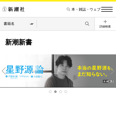
本・雑誌・ウェブ
詳細検索
新潮新書
Pre
Ne
v
xt