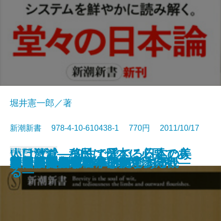
堀井憲一郎／著
新潮新書 978-4-10-610438-1 770円 2011/10/17
いけばな―知性で愛でる日本の美
人口激減―移民は日本に必要であ
新書
電子書籍あり
尼さんはつらいよ
問題発言
江戸歌舞伎役者の〈食乱〉日記
「お手本の国」のウソ
テレビ局削減論
原発賠償の行方
一流選手の親はどこが違うのか
社畜のススメ
ねじれの国、日本
法然親鸞一遍
国民ID制度が日本を救う
リーダーシップ―胆力と大局観―
暴力団
日本人の美風
文明の災禍
婚活したらすごかった
ウイスキーは日本の酒である
中国のジレンマ 日米のリスク
―
る―