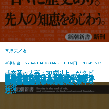
関厚夫／著
新潮新書 978-4-10-610344-5 1,034円 2009/12/17
「文系・大卒・30歳以上」がクビ
新書
電子書籍あり
おへそはなぜ一生消えないか―人
自分だけの一冊―北村薫のアンソ
あの素晴しい曲をもう一度―フォ
医薬品クライシス―78兆円市場の
朝鮮人特攻隊―「日本人」として
「メール好感度」を格段に上げる
日本の食欲、世界で第何位？
民主党代議士の作られ方
テレビ局の裏側
戦後落語史
一日一名言―歴史との対話365―
人間の器量
日本辺境論
グルメの嘘
60歳からの青春18きっぷ
になる―大失業時代を生き抜く発
日本語教のすすめ
ギャルとギャル男の文化人類学
同い年事典―1900～2008―
日本人が知らない幸福
体の謎を解く―
ロジー教室―
ークからJポップまで―
激震―
死んだ英霊たち―
技術
想法―