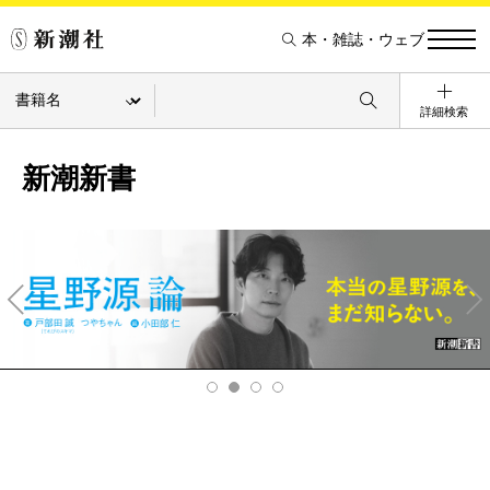
本・雑誌・ウェブ
詳細検索
新潮新書
Pre
Ne
v
xt