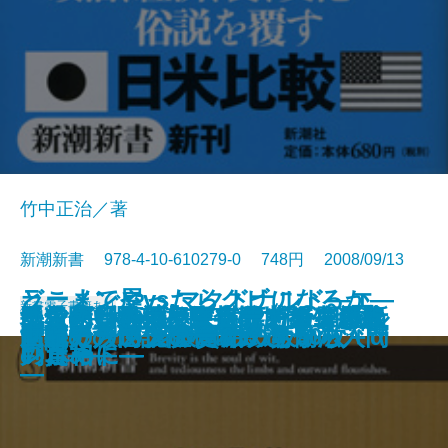
竹中正治／著
新潮新書 978-4-10-610279-0 748円 2008/09/13
ラーメン屋vs.マクドナルド―エ
どこまでやったらクビになるか―
新書
電子書籍あり
〈人使い〉の極意―乱世を生き抜
テレビ番外地―東京12チャンネル
民主党―野望と野合のメカニズム
手ごわい頭脳―アメリカン弁護士
「名医」のウソ―病院で損をしな
気骨の判決―東條英機と闘った裁
ニッポンの評判―世界17カ国最新
地獄の日本兵―ニューギニア戦線
人間の覚悟
先生と生徒の恋愛問題
迷惑メールは誰が出す？
源氏物語ものがたり
だから混浴はやめられない
コノミストが読み解く日米の深層
新書で入門 宮沢賢治のちから
文豪たちの大陸横断鉄道
サラリーマンのための労働法入門
新書で入門 ジャズの鉄板50枚＋α
昭和史の逆説
世紀のラブレター
いた知将の至言―
の奇跡―
―
の思考法―
いために―
判官―
レポート―
の真相―
―
―