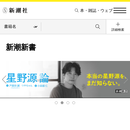
本・雑誌・ウェブ
詳細検索
新潮新書
Pre
Ne
v
xt