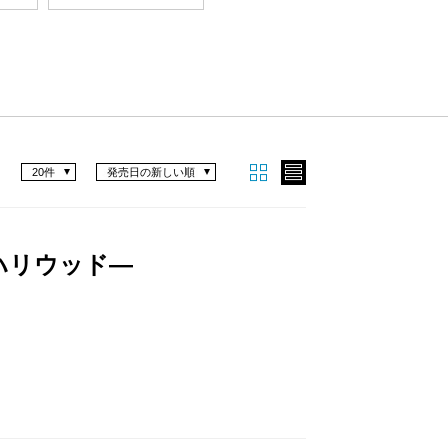
20件
発売日の新しい順
ハリウッド―