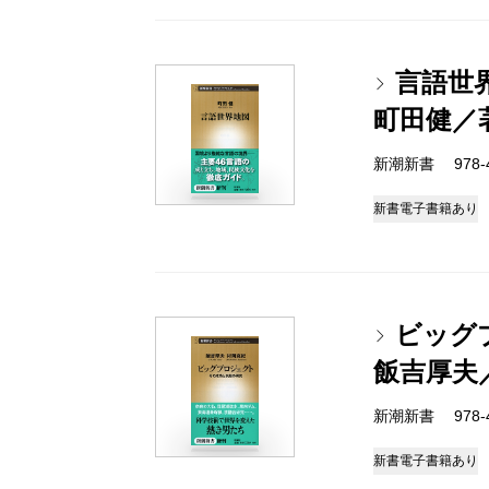
言語世
町田健／
新潮新書 978-4-
新書
電子書籍あり
ビッグ
飯吉厚夫
新潮新書 978-4-
新書
電子書籍あり