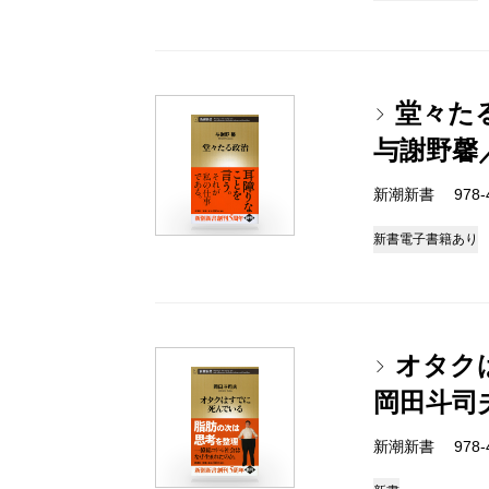
堂々た
与謝野馨
新潮新書 978-4-
新書
電子書籍あり
オタク
岡田斗司
新潮新書 978-4-