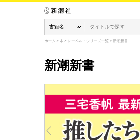
ホーム
>
本
>
レーベル・シリーズ一覧
>
新潮新書
新潮新書