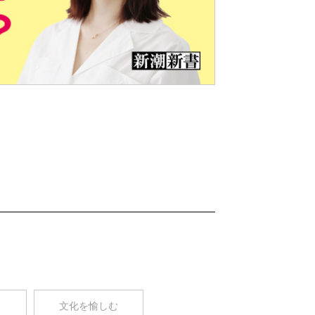
Nex
t
コ
文化を愉しむ