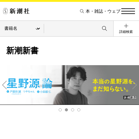
本・雑誌・ウェブ
詳細検索
新潮新書
Pre
Ne
v
xt