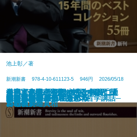
池上彰／著
新潮新書 978-4-10-611123-5 946円 2026/05/18
すべての人の死因は生まれたこと
外国人患者─医療ツーリズムと日
台湾軍事機密文書が語る中国「抗
それでも息子を日本の小学校に通
漢字文化圏の興亡─中国の限界、
新書
電子書籍あり
愛知県は天下を取るがね
猫のいる人生
反復する昭和史
推したちとどう生きるか
高野連
ヒトと音楽の進化論
星野源論
本とは何か
知の本棚
長期政権の条件
天皇への敗北─シリーズ哲学講話─
コミュ力不要の社交術
人生不案内
武器としての日本語思考
運命まかせ
である
本の現実─
日戦争」の真相
わせたい
日本の前途─