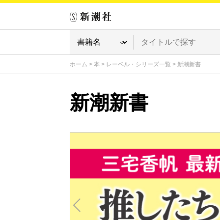
ホーム
>
本
>
レーベル・シリーズ一覧
>
新潮新書
新潮新書