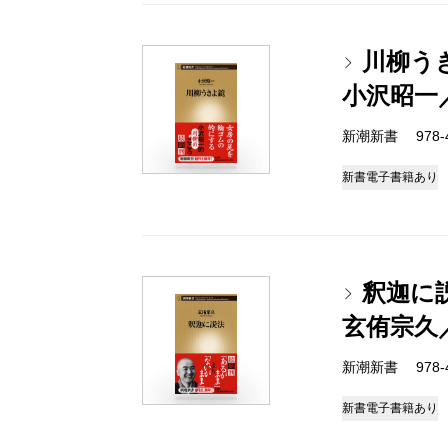
川柳う
小沢昭一
新潮新書 978-4-
新書
電子書籍あり
釈迦に
玄侑宗久
新潮新書 978-4-
新書
電子書籍あり