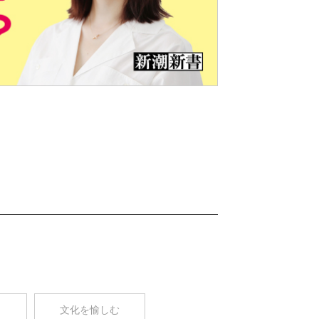
Nex
t
コ
文化を愉しむ