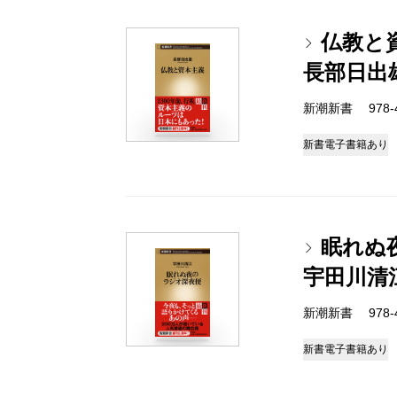
仏教と
長部日出
新潮新書 978-4-
新書
電子書籍あり
眠れぬ
宇田川清
新潮新書 978-4-
新書
電子書籍あり