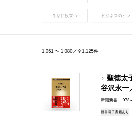
生活に役立つ
ビジネスのヒン
1,061 〜 1,080／全1,125件
聖徳太
谷沢永一
新潮新書 978-4-
新書
電子書籍あり