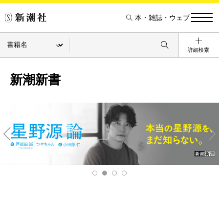
本・雑誌・ウェブ
詳細検索
新潮新書
Pre
Ne
v
xt