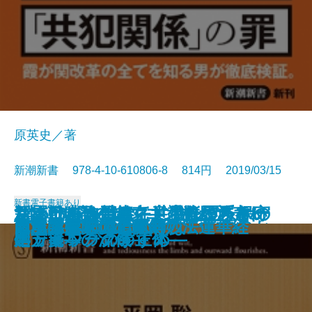
原英史／著
新潮新書 978-4-10-610806-8 814円 2019/03/15
新書
電子書籍あり
深層日本論―ヤマト少数民族とい
1本5000円のレンコンがバカ売れ
新冷戦時代の超克―「持たざる
ちょいバカ戦略―意識低い系マー
リベラルを潰せ―世界を覆う保守
さよなら自己責任―生きづらさの
皇室はなぜ世界で尊敬されるのか
生死の覚悟
パスタぎらい
誰の味方でもありません
総理の女
「場当たり的」が会社を潰す
天皇の憂鬱
岩盤規制―誰が成長を阻むのか―
南無阿弥陀仏と南無妙法蓮華経
「承認欲求」の呪縛
ドラマへの遺言
日本共産党の正体
昆虫は美味い！
もっと言ってはいけない
う視座―
する理由
国」日本の流儀―
ケティングのすすめ―
ネットワークの正体―
処方箋―