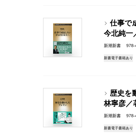
仕事で
今北純一
新潮新書 978-4-
新書
電子書籍あり
歴史を
林寧彦／
新潮新書 978-4-
新書
電子書籍あり