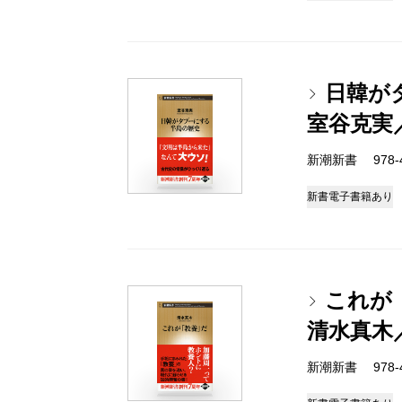
日韓が
室谷克実
新潮新書 978-4-
新書
電子書籍あり
これが
清水真木
新潮新書 978-4-