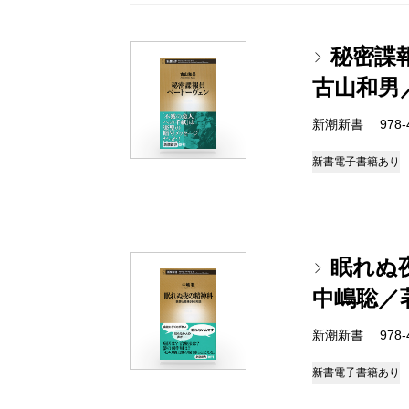
秘密諜
古山和男
新潮新書 978-4-
新書
電子書籍あり
眠れぬ
中嶋聡／
新潮新書 978-4-
新書
電子書籍あり