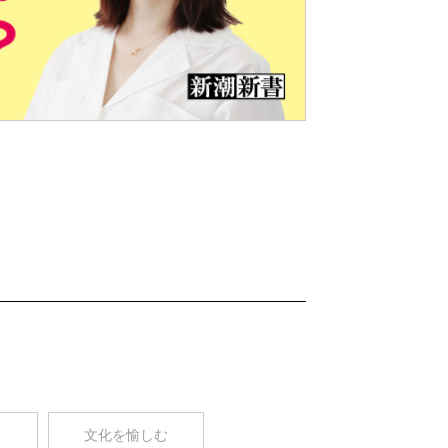
Nex
t
コ
文化を愉しむ