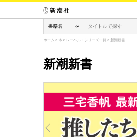
ホーム
>
本
>
レーベル・シリーズ一覧
>
新潮新書
新潮新書